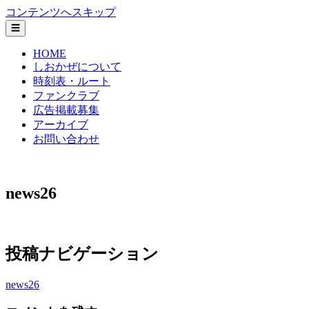
コンテンツへスキップ
☰
HOME
しおかぜについて
時刻表・ルート
ファンクラブ
広告掲載募集
アーカイブ
お問い合わせ
神戸市垂水区 塩屋コミュニティバス しおかぜ
news26
投稿ナビゲーション
news26