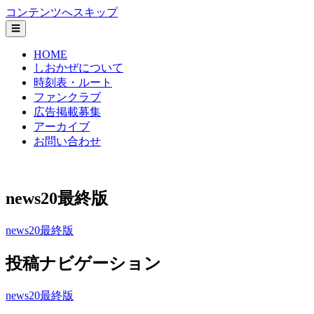
コンテンツへスキップ
☰
HOME
しおかぜについて
時刻表・ルート
ファンクラブ
広告掲載募集
アーカイブ
お問い合わせ
神戸市垂水区 塩屋コミュニティバス しおかぜ
news20最終版
news20最終版
投稿ナビゲーション
news20最終版